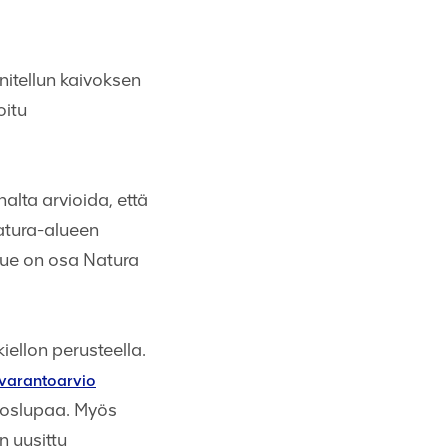
nitellun kaivoksen
oitu
alta arvioida, että
Natura-alueen
 alue on osa Natura
ellon perusteella.
ivarantoarvio
ivoslupaa. Myös
n uusittu