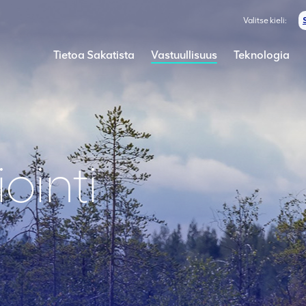
Valitse kieli:
Tietoa Sakatista
Vastuullisuus
Teknologia
ointi