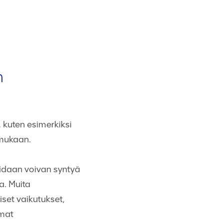
n
t
 kuten esimerkiksi
 mukaan.
oidaan voivan syntyä
a. Muita
iset vaikutukset,
amat