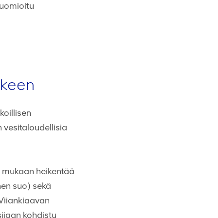
huomioitu
älkeen
oillisen
 vesitaloudellisia
in mukaan heikentää
nen suo) sekä
 Viiankiaavan
sijaan kohdistu