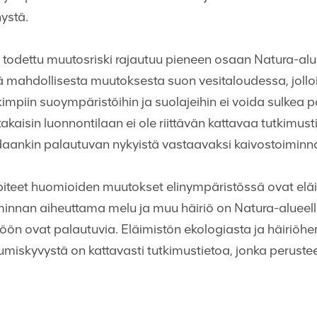
ystä.
 todettu muutosriski rajautuu pieneen osaan Natura-alu
ä mahdollisesta muutoksesta suon vesitaloudessa, jollo
mpiin suoympäristöihin ja suolajeihin ei voida sulkea p
kaisin luonnontilaan ei ole riittävän kattavaa tutkimust
daankin palautuvan nykyistä vastaavaksi kaivostoiminna
piteet huomioiden muutokset elinympäristössä ovat elä
minnan aiheuttama melu ja muu häiriö on Natura-alueell
töön ovat palautuvia. Eläimistön ekologiasta ja häiriöh
miskyvystä on kattavasti tutkimustietoa, jonka perusteel