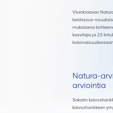
Viiankiaavan Natur
keidassuo-osuuksista
mukaisena kohteena 
kasvilajia ja 25 lin
kokonaisuudessaan
Natura-arv
arviointia
Sakatin kaivoshankk
kaivoshankkeen ympä