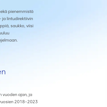
sekä pienemmistä
a lintudirektiivin
iä, saukko, viisi
uuluu
hjelmaan.
en
n vuoden ajan, ja
i vuosien 2018–2023