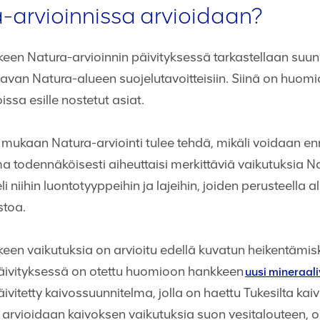
a-arvioinnissa arvioidaan?
een Natura-arvioinnin päivityksessä tarkastellaan suun
aavan Natura-alueen suojelutavoitteisiin. Siinä on huomi
ssa esille nostetut asiat.
mukaan Natura-arviointi tulee tehdä, mikäli voidaan enn
ma todennäköisesti aiheuttaisi merkittäviä vaikutuksia 
li niihin luontotyyppeihin ja lajeihin, joiden perusteella
stoa.
een vaikutuksia on arvioitu edellä kuvatun heikentämiski
päivityksessä on otettu huomioon hankkeen
uusi mineraal
äivitetty kaivossuunnitelma, jolla on haettu Tukesilta ka
a arvioidaan kaivoksen vaikutuksia suon vesitalouteen, o