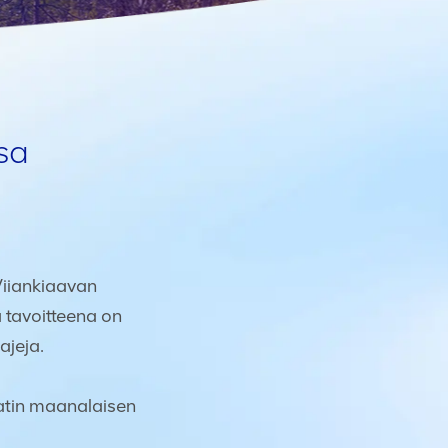
sa
Viiankiaavan
a tavoitteena on
ajeja.
katin maanalaisen