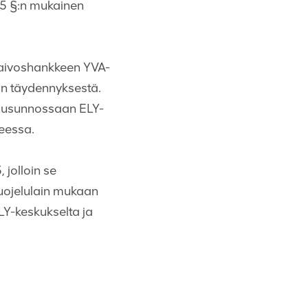
65 §:n mukainen
kaivoshankkeen YVA-
in täydennyksestä.
 lausunnossaan ELY-
heessa.
 jolloin se
suojelulain mukaan
LY-keskukselta ja