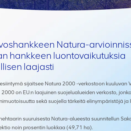
ivoshankkeen Natura-arvioinnis
aan hankkeen luontovaikutuksia
lisen laajasti
esiintymä sijaitsee Natura 2000 -verkostoon kuuluvan 
a 2000 on EU:n laajuinen suojelualueiden verkosto, jonk
muotoisuutta sekä suojella tärkeitä elinympäristöjä ja l
ehtaarin suuruisesta Natura-alueesta suunnitellun Sa
ektio noin prosentin luokkaa (49,71 ha).