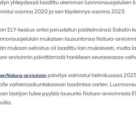
elyn yhteydessä laadittu aiemman luonnonsuojelulain 
lmistui vuonna 2020 ja sen täydennys vuonna 2023.
in ELY-keskus antoi perustellun päätelmänsä Sakatin 
onnonsuojelulain mukaisen lausuntonsa Natura-arvioinn
än mukaan selostus oli laadittu lain mukaisesti, mutta
tura-arvioinnin päivittämistä hankkeen seuraavassa vai
päivitys valmistui helmikuussa 2025,
en Natura-arvioinnin
liitolle vaihemaakuntakaavan laadintaa varten. Luonnon
 laatijan tulee pyytää lausunto Natura-arvioinnista E
oilta.