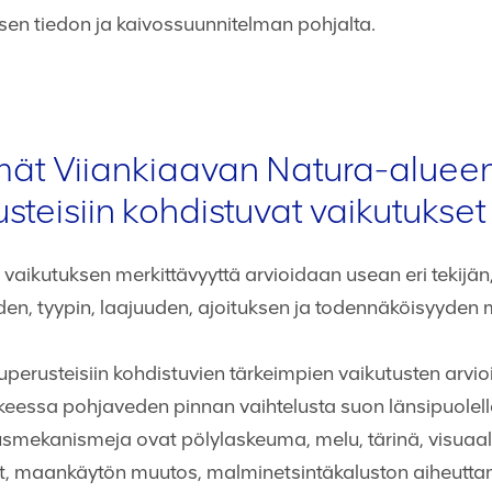
en tiedon ja kaivossuunnitelman pohjalta.
ät Viiankiaavan Natura-aluee
steisiin kohdistuvat vaikutukse
vaikutuksen merkittävyyttä arvioidaan usean eri tekijän,
en, tyypin, laajuuden, ajoituksen ja todennäköisyyden
uperusteisiin kohdistuvien tärkeimpien vaikutusten arvi
eessa pohjaveden pinnan vaihtelusta suon länsipuolell
tusmekanismeja ovat pölylaskeuma, melu, tärinä, visuaal
et, maankäytön muutos, malminetsintäkaluston aiheutt