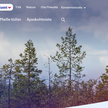
YVA
Natura
Ota Yhteyttä
Suomi
Konsernisivusto
Meille töihin
Ajankohtaista