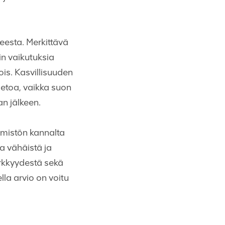
eesta. Merkittävä
in vaikutuksia
ois. Kasvillisuuden
ietoa, vaikka suon
n jälkeen.
imistön kannalta
a vähäistä ja
erkkyydestä sekä
la arvio on voitu