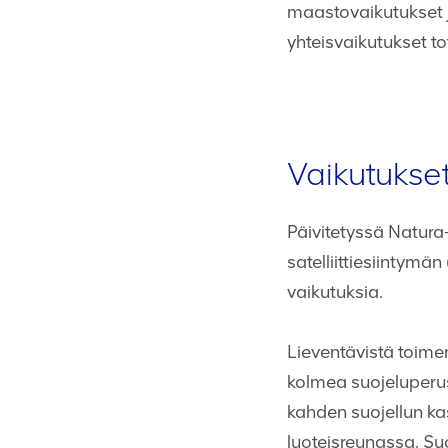
maastovaikutukset j
yhteisvaikutukset t
Vaikutukset
Päivitetyssä Natura-
satelliittiesiintymä
vaikutuksia.
Lieventävistä toime
kolmea suojeluperus
kahden suojellun kas
luoteisreunassa. Su