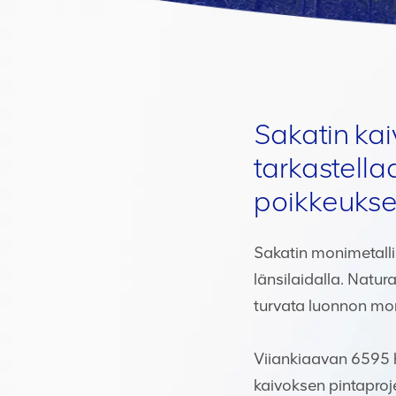
Sakatin ka
tarkastell
poikkeuksel
Sakatin monimetalli
länsilaidalla. Natur
turvata luonnon moni
Viiankiaavan 6595 h
kaivoksen pintaproj