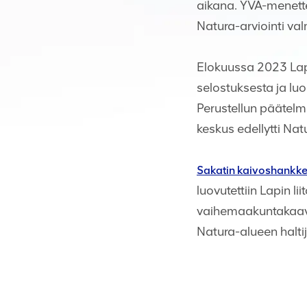
aikana. YVA-menett
Natura-arviointi va
Elokuussa 2023 Lap
selostuksesta ja lu
Perustellun päätelm
keskus edellytti Na
Sakatin kaivoshankke
luovutettiin Lapin 
vaihemaakuntakaavan
Natura-alueen haltij