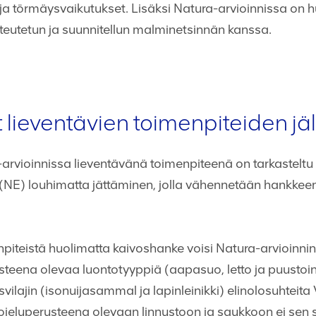
a törmäysvaikutukset. Lisäksi Natura-arvioinnissa on 
oteutetun ja suunnitellun malminetsinnän kanssa.
 lieventävien toimenpiteiden j
arvioinnissa lieventävänä toimenpiteenä on tarkasteltu k
n (NE) louhimatta jättäminen, jolla vähennetään hankkeen
npiteistä huolimatta kaivoshanke voisi Natura-arvioinn
teena olevaa luontotyyppiä (aapasuo, letto ja puustoi
vilajin (isonuijasammal ja lapinleinikki) elinolosuhteita
ojeluperusteena olevaan linnustoon ja saukkoon ei sen 