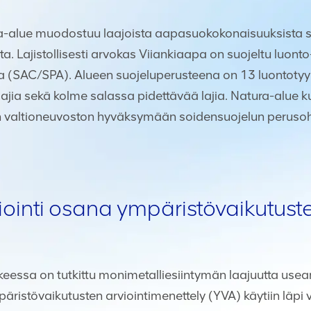
a-alue muodostuu laajoista aapasuokokonaisuuksista 
. Lajistollisesti arvokas Viiankiaapa on suojeltu luonto- j
(SAC/SPA). Alueen suojeluperusteena on 13 luontotyypp
tulajia sekä kolme salassa pidettävää lajia. Natura-alue k
 valtioneuvoston hyväksymään soidensuojelun peruso
iointi osana ympäristövaikutust
eessa on tutkittu monimetalliesiintymän laajuutta usea
ristövaikutusten arviointimenettely (YVA) käytiin läp