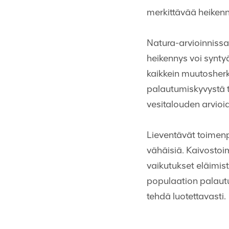
merkittävää heikenn
Natura-arvioinnissa
heikennys voi synty
kaikkein muutosherki
palautumiskyvystä ta
vesitalouden arvioi
Lieventävät toimen
vähäisiä. Kaivostoi
vaikutukset eläimis
populaation palautu
tehdä luotettavasti.