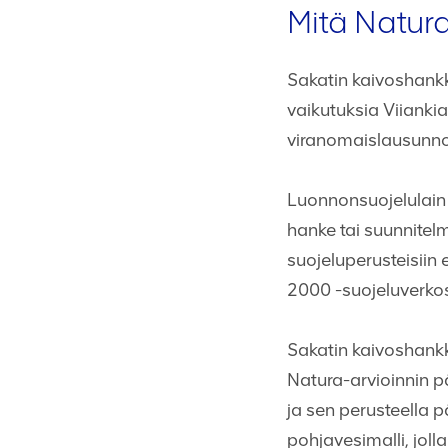
Mitä Natur
Sakatin kaivoshankk
vaikutuksia Viianki
viranomaislausunnoi
Luonnonsuojelulain 
hanke tai suunnitel
suojeluperusteisiin e
2000 -suojeluverko
Sakatin kaivoshankk
Natura-arvioinnin 
ja sen perusteella p
pohjavesimalli, joll