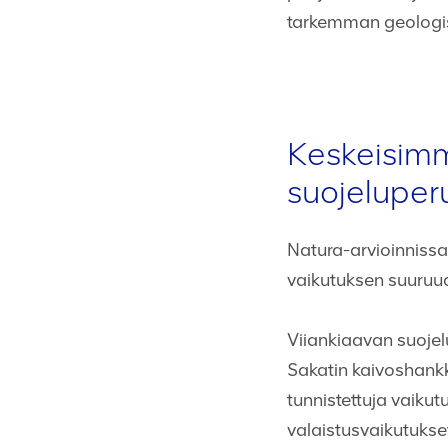
tarkemman geologis
Keskeisimm
suojeluperu
Natura-arvioinnissa 
vaikutuksen suuruud
Viiankiaavan suojel
Sakatin kaivoshankk
tunnistettuja vaiku
valaistusvaikutuks